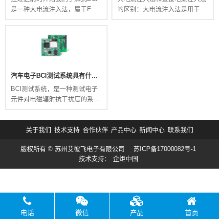
是一种大电流注入法，属于EMC
的区别：大电流注入法是用于测
测试，是机动车电子电器组件的
试系统，直接电流注入法是为了
电磁辐射抗扰性限值和测量方
测试component。大电流注入
法。主...
法...
汽车电子BCI测试系统具有什么样的特点
BCI测试系统，是一种测试电子
元件对电磁辐射抗干扰度的系
统。在电子电器行业具有很广泛
的应用。尤其是汽车电子行业，
应用广泛...
关于我们
技术支持
合作伙伴
产品中心
新闻中心
联系我们
版权所有 © 苏州艾彼飞电子有限公司
苏ICP备17000082号-1
技术支持：
企炬中国
电话
微信
产品
首页